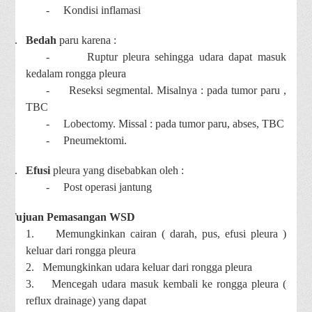
-
Kondisi inflamasi
4.
Bedah
paru karena :
-
Ruptur pleura sehingga udara dapat masuk
kedalam rongga pleura
-
Reseksi segmental. Misalnya : pada tumor paru ,
TBC
-
Lobectomy. Missal : pada tumor paru, abses, TBC
-
Pneumektomi.
5.
Efusi
pleura yang disebabkan oleh :
-
Post operasi jantung
Tujuan Pemasangan WSD
1.
Memungkinkan cairan ( darah, pus, efusi pleura )
keluar dari rongga pleura
2.
Memungkinkan udara keluar dari rongga pleura
3.
Mencegah udara masuk kembali ke rongga pleura (
reflux drainage) yang dapat