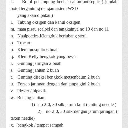
k.
Botol penampung berisis cairan antiseptic ( jumlah
botol tergantung dengan sistem WSD
yang akan dipakai )
l.
Tabung oksigen dan kanul oksigen
m.
mata pisau scalpel dan tangkainya no 10 dan no 11
n.
Naalpocdes,Klem,duk berlubang steril.
o.
Trocart
p.
Klem mosquito 6 buah
q.
Klem Kelly bengkok yang besar
r.
Gunting jaringan 2 buah
s.
Gunting jahitan 2 buah
t.
Gunting diseksi bengkok metsenbaum 2 buah
u.
Forsep jaringan dengan dan tanpa gigi 2 buah
v.
Plester / hipavik
w.
Benang jahitan
1)
no 2-0, 30 silk jarum kulit ( cutting needle )
2)
no 2-0, 30 silk dengan jarum jaringan (
taxen needle)
x.
bengkok / tempat sampah