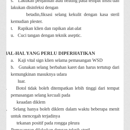
s.
Lakukan penjahitan atau heating pada tempat insisi dan
lakukan disinfeksi dengan
betadin,fiksasi selang kekulit dengan kasa steril
kemudian plester.
t.
Rapikan klien dan rapikan alat-alat
u.
Cuci tangan dengan teknik aseptic.
HAL-HAL YANG PERLU DIPERHATIKAN
a.
Kaji vital sign klien selama pemasangan WSD
b.
Gunakan selang berbahan karet dan harus tertutup dari
kemungkinan masuknya udara
luar.
c.
Botol tidak boleh ditempatkan lebih tinggi dari tempat
pemasangan selang kecuali pada
keaadan diklem
d.
Selang hanya boleh diklem dalam waktu beberapa menit
untuk mencegah terjadinya
tekanan positif pada rongga pleura
e.
Pemasangan dilakukan dengan teknik steril