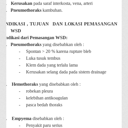
c.
Kerusakan
pada saraf interkosta, vena, arteri
d.
Pneumothoraks
kambuhan.
INDIKASI
, TUJUAN DAN LOKASI PEMASANGAN
WSD
Indikasi dari Pemasangan WSD:
1.
Pneumothoraks
yang disebabkan oleh :
-
Spontan > 20 % karena rupture bleb
-
Luka tusuk tembus
-
Klem dada yang terlalu lama
-
Kerusakan selang dada pada sistem drainage
2.
Hemothoraks
yang disebabkan oleh :
-
robekan pleura
-
kelebihan antikoagulan
-
pasca bedah thoraks
3.
Empyema
disebabkan oleh :
-
Penyakit paru serius