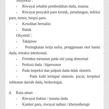
Subyektif :
-
Riwayat sehabis pembedahan dada, trauma
-
Riwayat penyakit paru kronik, peradangan, infeksi
paru, tumor, biopsi paru.
-
Kesulitan bernafas
-
Batuk
Obyektif :
-
Takipnoe
-
Peningkatan kerja nafas, penggunaan otot bantu
dada, retraksi interkostal.
-
Fremitus menurun pada sisi yang abnormal
-
Perkusi dada : hipersonor
-
Pada inspeksi dan palpasi dada tidak simetris
-
Pada kulit terdapat sianosis, pucat, krepitasi
subkutan daerah dada, berkeringat,
d.
Rasa aman
-
Riwayat fraktur / trauma dada
-
Kanker paru, riwayat radiasi / khemotherapi