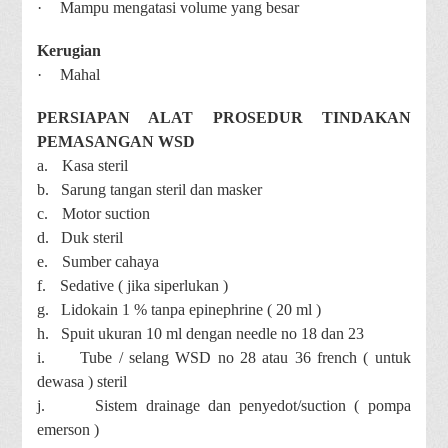
·
Mampu mengatasi volume yang besar
Kerugian
·
Mahal
PERSIAPAN ALAT PROSEDUR TINDAKAN
PEMASANGAN WSD
a.
Kasa steril
b.
Sarung tangan steril dan masker
c.
Motor suction
d.
Duk steril
e.
Sumber cahaya
f.
Sedative ( jika siperlukan )
g.
Lidokain 1 % tanpa epinephrine ( 20 ml )
h.
Spuit ukuran 10 ml dengan needle no 18 dan 23
i.
Tube / selang WSD no 28 atau 36 french ( untuk
dewasa ) steril
j.
Sistem drainage dan penyedot/suction ( pompa
emerson )