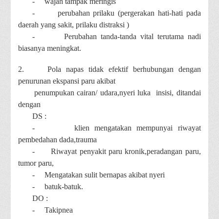
-
wajah tampak meringis
-
perubahan prilaku (pergerakan hati-hati pada
daerah yang sakit, prilaku distraksi )
-
Perubahan tanda-tanda vital terutama nadi
biasanya meningkat.
2.
Pola napas tidak efektif berhubungan dengan
penurunan ekspansi paru akibat
penumpukan cairan/ udara,nyeri luka insisi, ditandai
dengan
DS :
-
klien mengatakan mempunyai riwayat
pembedahan dada,trauma
-
Riwayat penyakit paru kronik,peradangan paru,
tumor paru,
-
Mengatakan sulit bernapas akibat nyeri
-
batuk-batuk.
DO :
-
Takipnea