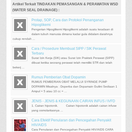
Artikel Terkait TINDAKAN PEMASANGAN & PERAWATAN WSD
(WATER SEAL DRAINAGE) :
Protap, SOP, Cara dan Protokol Penanganan
Hipoglikemi
Pengerian Hipoglikemi Hipoglikemi adalah suatu keadaan di
dalam tubuh manusia dimana kadar gula didalam darahnya
cukup rendah ...
Cara / Prosedure Membuat SIPP / SIK Perawat
Terbaru
Surat Izin Kerja (SIK) atau Surat Izin Praktek Perawat (SIPP)
dibuat ketika seorang perawat telah memiliki STR dan telah
bekerj ...
Rumus Pemberian Obat Dopamin
RUMUS PEMBERIAN OBAT MELALUI SYRINGE PUMP
DOPAMIN Misalnya : Doperba dan Dopamain Guilini Sediaan 1
Ampul = 5 atau 10 cc = ...
JENIS - JENIS & KEGUNAAN CAIRAN INFUS / IVFD
1. Cairan hipotonik. Cairan hipotonik adalah cairan infuse
yang osmolaritasnya ...
Cara Efektif Penularan dan Pencegahan Penyakit
HIV/AIDS
Cara Penularan dan Pencegahan Penyakit HIV/AIDS CARA