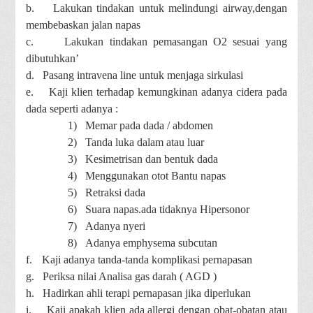
b.
Lakukan tindakan untuk melindungi airway,dengan
membebaskan jalan napas
c.
Lakukan tindakan pemasangan O2 sesuai yang
dibutuhkan’
d.
Pasang intravena line untuk menjaga sirkulasi
e.
Kaji klien terhadap kemungkinan adanya cidera pada
dada seperti adanya :
1)
Memar pada dada / abdomen
2)
Tanda luka dalam atau luar
3)
Kesimetrisan dan bentuk dada
4)
Menggunakan otot Bantu napas
5)
Retraksi dada
6)
Suara napas.ada tidaknya Hipersonor
7)
Adanya nyeri
8)
Adanya emphysema subcutan
f.
Kaji adanya tanda-tanda komplikasi pernapasan
g.
Periksa nilai Analisa gas darah ( AGD )
h.
Hadirkan ahli terapi pernapasan jika diperlukan
i.
Kaji apakah klien ada allergi dengan obat-obatan atau