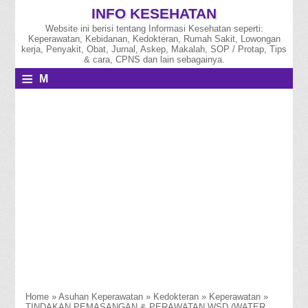
INFO KESEHATAN
Website ini berisi tentang Informasi Kesehatan seperti:
Keperawatan, Kebidanan, Kedokteran, Rumah Sakit, Lowongan
kerja, Penyakit, Obat, Jurnal, Askep, Makalah, SOP / Protap, Tips
& cara, CPNS dan lain sebagainya.
≡
M
E
N
U
Home
»
Asuhan Keperawatan
»
Kedokteran
»
Keperawatan
»
TINDAKAN PEMASANGAN & PERAWATAN WSD (WATER