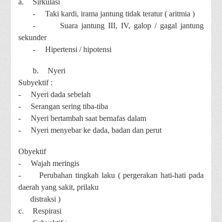
a.
Sirkulasi
-
Taki kardi, irama jantung tidak teratur ( aritmia )
-
Suara jantung III, IV, galop / gagal jantung
sekunder
-
Hipertensi / hipotensi
b.
Nyeri
Subyektif :
-
Nyeri dada sebelah
-
Serangan sering tiba-tiba
-
Nyeri bertambah saat bernafas dalam
-
Nyeri menyebar ke dada, badan dan perut
Obyektif
-
Wajah meringis
-
Perubahan tingkah laku ( pergerakan hati-hati pada
daerah yang sakit, prilaku
distraksi )
c.
Respirasi