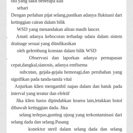
sisi yang sakit beberapa kali
sehari
f.
Dengan perlahan pijat selang,pastikan adanya fluktuasi dari
ketinggian cairan dalam bilik
WSD yang menandakan aliran masih lancer.
g.
Amati adanya kebocoran terhadap udara dalam sistem
drainage sesuai yang diindikasikan
oleh gelembung konstan dalam bilik WSD
h.
Observasi dan laporkan adanya pernapasan
cepat,dangkal,sianosis, adanya emfisema
subcutan, gejala-gejala hemoragi,dan perubahan yang
signifikan pada tanda-tanda vital
i.
Anjurkan klien mengambil napas dalam dan batuk pada
interval yang teratur dan efektif
j.
Jika klien harus dipindahkan kearea lain,letakkan botol
dibawah ketinggian dada. Jika
selang terlepas,gunting ujung yang terkontaminasi dari
selang dada dan selang.Pasang
konektor steril dalam selang dada dan selang