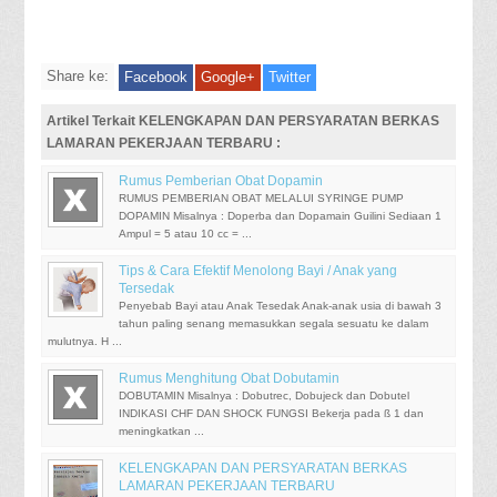
Share ke:
Facebook
Google+
Twitter
Artikel Terkait KELENGKAPAN DAN PERSYARATAN BERKAS
LAMARAN PEKERJAAN TERBARU :
Rumus Pemberian Obat Dopamin
RUMUS PEMBERIAN OBAT MELALUI SYRINGE PUMP
DOPAMIN Misalnya : Doperba dan Dopamain Guilini Sediaan 1
Ampul = 5 atau 10 cc = ...
Tips & Cara Efektif Menolong Bayi / Anak yang
Tersedak
Penyebab Bayi atau Anak Tesedak Anak-anak usia di bawah 3
tahun paling senang memasukkan segala sesuatu ke dalam
mulutnya. H ...
Rumus Menghitung Obat Dobutamin
DOBUTAMIN Misalnya : Dobutrec, Dobujeck dan Dobutel
INDIKASI CHF DAN SHOCK FUNGSI Bekerja pada ß 1 dan
meningkatkan ...
KELENGKAPAN DAN PERSYARATAN BERKAS
LAMARAN PEKERJAAN TERBARU