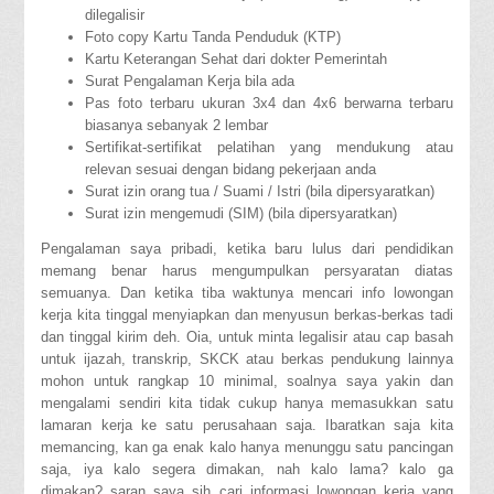
dilegalisir
Foto copy Kartu Tanda Penduduk (KTP)
Kartu Keterangan Sehat dari dokter Pemerintah
Surat Pengalaman Kerja bila ada
Pas foto terbaru ukuran 3x4 dan 4x6 berwarna terbaru
biasanya sebanyak 2 lembar
Sertifikat-sertifikat pelatihan yang mendukung atau
relevan sesuai dengan bidang pekerjaan anda
Surat izin orang tua / Suami / Istri (bila dipersyaratkan)
Surat izin mengemudi (SIM) (bila dipersyaratkan)
Pengalaman saya pribadi, ketika baru lulus dari pendidikan
memang benar harus mengumpulkan persyaratan diatas
semuanya. Dan ketika tiba waktunya mencari info lowongan
kerja kita tinggal menyiapkan dan menyusun berkas-berkas tadi
dan tinggal kirim deh. Oia, untuk minta legalisir atau cap basah
untuk ijazah, transkrip, SKCK atau berkas pendukung lainnya
mohon untuk rangkap 10 minimal, soalnya saya yakin dan
mengalami sendiri kita tidak cukup hanya memasukkan satu
lamaran kerja ke satu perusahaan saja. Ibaratkan saja kita
memancing, kan ga enak kalo hanya menunggu satu pancingan
saja, iya kalo segera dimakan, nah kalo lama? kalo ga
dimakan? saran saya sih cari informasi lowongan kerja yang