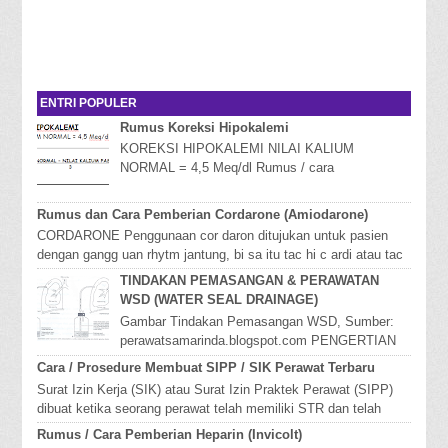
ENTRI POPULER
Rumus Koreksi Hipokalemi
KOREKSI HIPOKALEMI NILAI KALIUM
NORMAL = 4,5 Meq/dl Rumus / cara
mengKoreksi Hipokalemi Hipokalemia adalah
kondisi dimana kadar kalium da...
Rumus dan Cara Pemberian Cordarone (Amiodarone)
CORDARONE Penggunaan cor daron ditujukan untuk pasien
dengan gangg uan rhytm jantung, bi sa itu tac hi c ardi atau tac
hiaritmia. Cara ...
TINDAKAN PEMASANGAN & PERAWATAN
WSD (WATER SEAL DRAINAGE)
Gambar Tindakan Pemasangan WSD, Sumber:
perawatsamarinda.blogspot.com PENGERTIAN
WSD (WATER SEAL DRAINAGE) Water Seal
Cara / Prosedure Membuat SIPP / SIK Perawat Terbaru
Drainage ( ...
Surat Izin Kerja (SIK) atau Surat Izin Praktek Perawat (SIPP)
dibuat ketika seorang perawat telah memiliki STR dan telah
bekerja pada seb...
Rumus / Cara Pemberian Heparin (Invicolt)