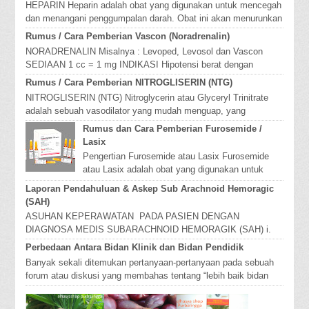
HEPARIN Heparin adalah obat yang digunakan untuk mencegah
dan menangani penggumpalan darah. Obat ini akan menurunkan
kemampuan pembekuan...
Rumus / Cara Pemberian Vascon (Noradrenalin)
NORADRENALIN Misalnya : Levoped, Levosol dan Vascon
SEDIAAN 1 cc = 1 mg INDIKASI Hipotensi berat dengan
tahanan perifer total y...
Rumus / Cara Pemberian NITROGLISERIN (NTG)
NITROGLISERIN (NTG) Nitroglycerin atau Glyceryl Trinitrate
adalah sebuah vasodilator yang mudah menguap, yang
mengurangi angina pectoris...
Rumus dan Cara Pemberian Furosemide /
Lasix
Pengertian Furosemide atau Lasix Furosemide
atau Lasix adalah obat yang digunakan untuk
mengurangi bengkak / edema dan penyimpanan
Laporan Pendahuluan & Askep Sub Arachnoid Hemoragic
caira...
(SAH)
ASUHAN KEPERAWATAN PADA PASIEN DENGAN
DIAGNOSA MEDIS SUBARACHNOID HEMORAGIK (SAH) i.
Definisi Sub Arachnoid Hemo...
Perbedaan Antara Bidan Klinik dan Bidan Pendidik
Banyak sekali ditemukan pertanyaan-pertanyaan pada sebuah
forum atau diskusi yang membahas tentang “lebih baik bidan
pendidik atau bidan k...