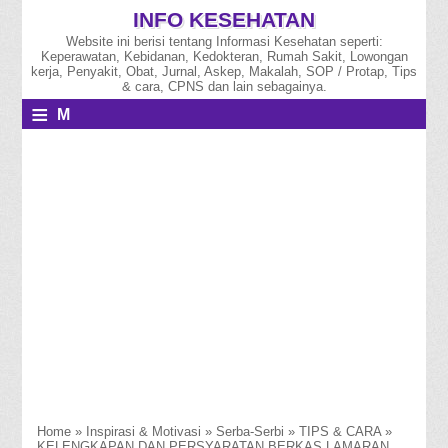
INFO KESEHATAN
Website ini berisi tentang Informasi Kesehatan seperti:
Keperawatan, Kebidanan, Kedokteran, Rumah Sakit, Lowongan
kerja, Penyakit, Obat, Jurnal, Askep, Makalah, SOP / Protap, Tips
& cara, CPNS dan lain sebagainya.
≡
M
E
N
U
Home
»
Inspirasi & Motivasi
»
Serba-Serbi
»
TIPS & CARA
»
KELENGKAPAN DAN PERSYARATAN BERKAS LAMARAN