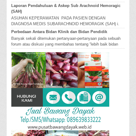
mengurangi bengkak / edema dan penyimpanan
Laporan Pendahuluan & Askep Sub Arachnoid Hemoragic
caira...
(SAH)
ASUHAN KEPERAWATAN PADA PASIEN DENGAN
DIAGNOSA MEDIS SUBARACHNOID HEMORAGIK (SAH) i.
Definisi Sub Arachnoid Hemo...
Perbedaan Antara Bidan Klinik dan Bidan Pendidik
Banyak sekali ditemukan pertanyaan-pertanyaan pada sebuah
forum atau diskusi yang membahas tentang “lebih baik bidan
pendidik atau bidan k...