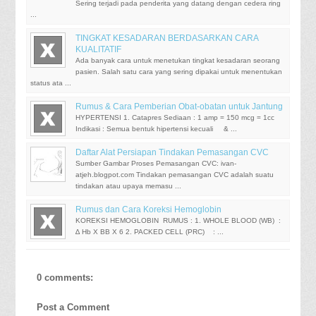
Sering terjadi pada penderita yang datang dengan cedera ring
...
TINGKAT KESADARAN BERDASARKAN CARA
KUALITATIF
Ada banyak cara untuk menetukan tingkat kesadaran seorang
pasien. Salah satu cara yang sering dipakai untuk menentukan
status ata ...
Rumus & Cara Pemberian Obat-obatan untuk Jantung
HYPERTENSI 1. Catapres Sediaan : 1 amp = 150 mcg = 1cc
Indikasi : Semua bentuk hipertensi kecuali & ...
Daftar Alat Persiapan Tindakan Pemasangan CVC
Sumber Gambar Proses Pemasangan CVC: ivan-
atjeh.blogpot.com Tindakan pemasangan CVC adalah suatu
tindakan atau upaya memasu ...
Rumus dan Cara Koreksi Hemoglobin
KOREKSI HEMOGLOBIN RUMUS : 1. WHOLE BLOOD (WB) :
∆ Hb X BB X 6 2. PACKED CELL (PRC) : ...
0 comments:
Post a Comment