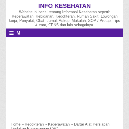
INFO KESEHATAN
Website ini berisi tentang Informasi Kesehatan seperti:
Keperawatan, Kebidanan, Kedokteran, Rumah Sakit, Lowongan
kerja, Penyakit, Obat, Jurnal, Askep, Makalah, SOP / Protap, Tips
& cara, CPNS dan lain sebagainya.
≡
M
E
N
U
Home
»
Kedokteran
»
Keperawatan
»
Daftar Alat Persiapan
Tindakan Pemasangan CVC