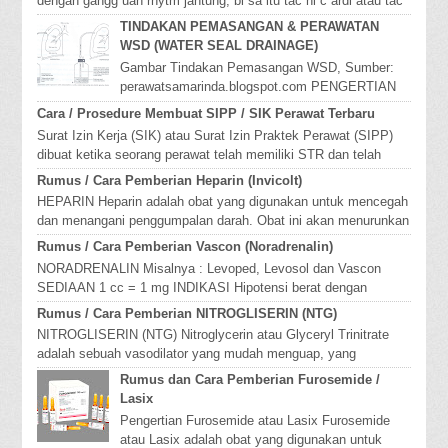
dengan gangg uan rhytm jantung, bi sa itu tac hi c ardi atau tac
hiaritmia. Cara ...
TINDAKAN PEMASANGAN & PERAWATAN
WSD (WATER SEAL DRAINAGE)
Gambar Tindakan Pemasangan WSD, Sumber:
perawatsamarinda.blogspot.com PENGERTIAN
WSD (WATER SEAL DRAINAGE) Water Seal
Cara / Prosedure Membuat SIPP / SIK Perawat Terbaru
Drainage ( ...
Surat Izin Kerja (SIK) atau Surat Izin Praktek Perawat (SIPP)
dibuat ketika seorang perawat telah memiliki STR dan telah
bekerja pada seb...
Rumus / Cara Pemberian Heparin (Invicolt)
HEPARIN Heparin adalah obat yang digunakan untuk mencegah
dan menangani penggumpalan darah. Obat ini akan menurunkan
kemampuan pembekuan...
Rumus / Cara Pemberian Vascon (Noradrenalin)
NORADRENALIN Misalnya : Levoped, Levosol dan Vascon
SEDIAAN 1 cc = 1 mg INDIKASI Hipotensi berat dengan
tahanan perifer total y...
Rumus / Cara Pemberian NITROGLISERIN (NTG)
NITROGLISERIN (NTG) Nitroglycerin atau Glyceryl Trinitrate
adalah sebuah vasodilator yang mudah menguap, yang
mengurangi angina pectoris...
Rumus dan Cara Pemberian Furosemide /
Lasix
Pengertian Furosemide atau Lasix Furosemide
atau Lasix adalah obat yang digunakan untuk